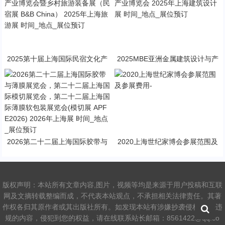
位预订
2025第十届上海国际民宿文化产
2025MBE亚洲金属建筑设计与产
业博览会暨乡村旅游装备展（民宿
业博览会 2025年上海建筑设计展
展 B&B China） 2025年上海旅游
时间_地点_展位预订
展 时间_地点_展位预订
2026第二十二届上海国际胶带与
2020上海世纪家博会参展范围及
薄膜展览会，第二十二届上海国际
参展费用-
模切展览会，第二十二届上海国际
薄膜软包装展览会(模切展 APFE2
026) 2026年上海展 时间_地点_
版权声明：本站所有文章内容,图片，视频等均是来源于用户投稿和互联
展位预订
网及文摘转载整编而成，不代表本站观点，不承担相关法律责任。其著
作权各归其原作者或其出版社所有。如发现本站有涉嫌抄袭侵权/违法违
规的内容，侵犯到您的权益，请在线联系站长邮箱：8561422@qq.co