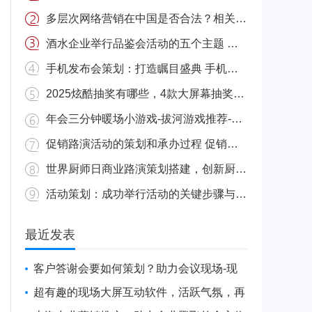
多层次网络营销在中国是否合法？相关法律解析与合规探讨
酒水企业举行品鉴会活动的五个主题 酒水品鉴会活动总结
手机发布会策划：打造瞩目盛典 手机发布会目的
2025炫酷抽奖有哪些，4款大屏幕抽奖推荐-现场互动服务平台
年会三分钟暖场小游戏-拔河游戏推荐-现场互动服务平台
促销路演活动的策划和承办过程 促销路演是啥
世界厨师日商业路演策划搭建，创新厨房体验引领行业新潮流
活动策划：成功举行活动的关键步骤与要点 成功的活动策划案例分析
最近发表
客户答谢会要如何策划？助力会议现场-现
场互动服务平台
超有趣的现场大屏互动软件，活跃气氛，再