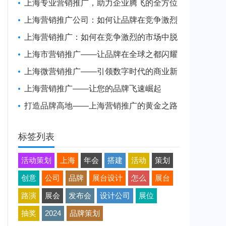
也不愁做活动冷场了-现场互动服务平台
上海专业营销推广，助力企业腾飞的全方位
解决方案
上海营销推广公司：如何让品牌在竞争激烈
的市场中脱颖而出
上海营销推广：如何在竞争激烈的市场中脱
颖而出
上海市营销推广——让品牌在全球之都闪耀
上海微营销推广——引领数字时代的商业新
风潮
上海营销推广——让您的品牌飞速崛起
打造品牌高地——上海营销推广的黄金之路
标签列表
活动策划
上海
年会
搭建
活动
策划
创意
公司
品牌
展台设计
怎么
展台
路演
展会
发布会
设计公司
展位
抽奖
2024
品牌策划