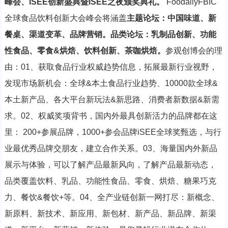
峰会、iSEE创新盛典暨iSEE之夜颁奖典礼。
FoodailyFBIC
全球食品饮料创新大会峰会将涵盖
主题论坛：中国味道、新
餐桌、渠道变革、品牌营销。
品类论坛：乳制品创新、功能
性食品、零食&烘焙、饮料创新、茶咖烘焙。
参观创博会的理
由：01、获取食品行业权威趋势信息，拓展最新行业视野，
发现市场新机会：全球&本土食品行业趋势、10000款全球&
本土新产品、各大平台新玩法&新思路、消费者新数据&新需
求。02、权威奖项背书，国内外最具创新活力的品牌都在这
里： 200+参展品牌，1000+参会品牌iSEE全球奖甄选，与行
业最优秀品牌交朋友，建立合作关系。03、海量国内外新品
展示与体验，可以了解产品最新风向，了解产品最新动态，
品类覆盖饮料、乳品、功能性食品、零食、烘焙、糖果巧克
力、餐饮&餐饮+等。04、全产业链创新一网打尽：新概念、
新原料、新技术、新应用、新包材、新产品、新品牌、新渠