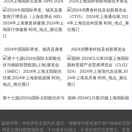
2024上海国际五金展 SIHS 2024
2024上海国际智能驾驶技术展览
年上海五金展 时间_地点_展位预
会（AIOTE 智博会） 2024年上海
订
通信展,2024年上海信息科技展 时
间_地点_展位预订
2024中国国际养老、辅具及康复
2024消费者科技及创新展览会
医疗博览会（上海老博会 AID） 2
（CTIS） 2024年上海通信展,202
024年上海康复保健展,2024年上
4年上海信息科技展 时间_地点_展
海医疗保健展 时间_地点_展位预
位预订
订
第十七届(2024)国际太阳能光伏与
园林-2024CLG第20届上海国际园
储能智慧能源(上海)展览会（SNE
林景观产业贸易博览会（CLG202
C） 2024年上海太阳能光伏展,20
4） 2024年上海现代农业展,2024
24年上海新能源展 时间_地点_展
年上海花卉展 时间_地点_展位预
位预订
订
版权声明：本站所有文章内容,图片，视频等均是来源于用户投稿和互联
网及文摘转载整编而成，不代表本站观点，不承担相关法律责任。其著