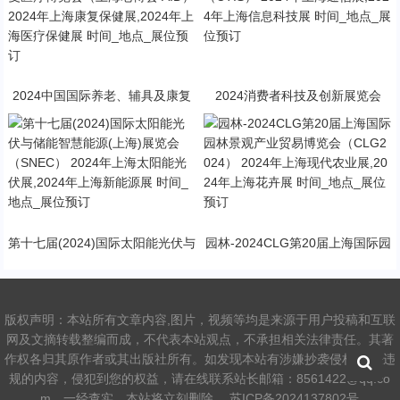
间_地点_展位预订
2024中国国际养老、辅具及康复
2024消费者科技及创新展览会
医疗博览会（上海老博会 AID） 2
（CTIS） 2024年上海通信展,202
024年上海康复保健展,2024年上
4年上海信息科技展 时间_地点_展
海医疗保健展 时间_地点_展位预
位预订
订
第十七届(2024)国际太阳能光伏与
园林-2024CLG第20届上海国际园
储能智慧能源(上海)展览会（SNE
林景观产业贸易博览会（CLG202
C） 2024年上海太阳能光伏展,20
4） 2024年上海现代农业展,2024
24年上海新能源展 时间_地点_展
年上海花卉展 时间_地点_展位预
位预订
订
版权声明：本站所有文章内容,图片，视频等均是来源于用户投稿和互联
网及文摘转载整编而成，不代表本站观点，不承担相关法律责任。其著
作权各归其原作者或其出版社所有。如发现本站有涉嫌抄袭侵权/违法违
规的内容，侵犯到您的权益，请在线联系站长邮箱：8561422@qq.co
m，一经查实，本站将立刻删除。
苏ICP备2024137802号