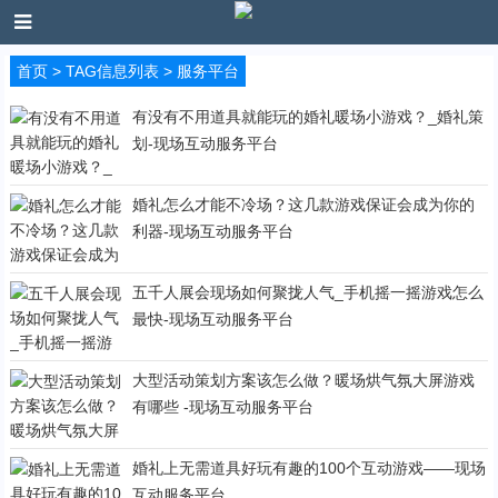
首页
> TAG信息列表 > 服务平台
有没有不用道具就能玩的婚礼暖场小游戏？_婚礼策
划-现场互动服务平台
婚礼怎么才能不冷场？这几款游戏保证会成为你的
利器-现场互动服务平台
五千人展会现场如何聚拢人气_手机摇一摇游戏怎么
最快-现场互动服务平台
大型活动策划方案该怎么做？暖场烘气氛大屏游戏
有哪些 -现场互动服务平台
婚礼上无需道具好玩有趣的100个互动游戏——现场
互动服务平台