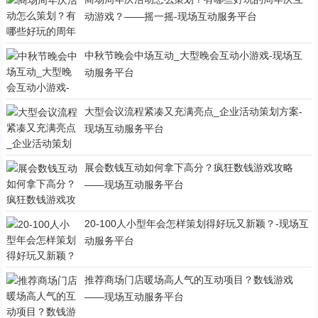
动游戏？——摇一摇-现场互动服务平台
中秋节晚会中场互动_大型晚会互动小游戏-现场互
动服务平台
大型会议流程紧凑又充满亮点_企业活动策划方案-
现场互动服务平台
展会数钱互动如何拿下高分？疯狂数钱游戏攻略
——现场互动服务平台
20-100人小型年会怎样策划得好玩又新颖？-现场互
动服务平台
推荐商场门店暖场高人气的互动项目？数钱游戏
——现场互动服务平台