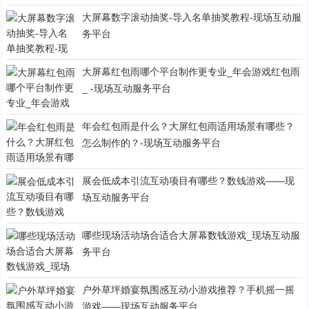
大屏幕数字滚动抽奖-导入名单抽奖教程-现场互动服
务平台
大屏幕红包雨哪个平台制作更专业_年会游戏红包雨
_ -现场互动服务平台
年会红包雨是什么？大屏红包雨适用场景有哪些？
怎么制作的？-现场互动服务平台
展会低成本引流互动项目有哪些？数钱游戏——现
场互动服务平台
哪些现场活动场合适合大屏幕数钱游戏_现场互动服
务平台
户外草坪婚宴氛围感互动小游戏推荐？手机摇一摇
游戏——现场互动服务平台