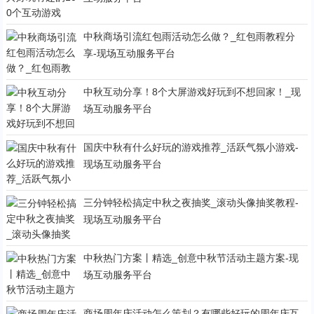
中秋商场引流红包雨活动怎么做？_红包雨教程分
享-现场互动服务平台
中秋互动分享！8个大屏游戏好玩到不想回家！_现
场互动服务平台
国庆中秋有什么好玩的游戏推荐_活跃气氛小游戏-
现场互动服务平台
三分钟轻松搞定中秋之夜抽奖_滚动头像抽奖教程-
现场互动服务平台
中秋热门方案丨精选_创意中秋节活动主题方案-现
场互动服务平台
商场周年庆活动怎么策划？有哪些好玩的周年庆互