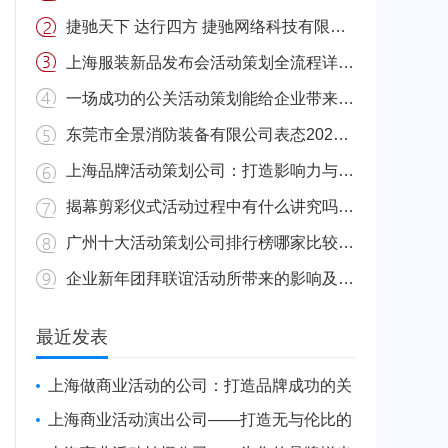
捷驰天下 达行四方 捷驰网络科技有限公司怎么样
上海服装新品发布会活动策划全流程详解 上海服装新品发布会时间
一场成功的公关活动策划能给企业带来哪些收益 公关成功什么意思
东莞市全景消防装备有限公司表态2023第二十届华夏国际消防展 东莞消防公园
上海品牌活动策划公司：打造影响力与创新的完美结合
揭幕剪彩仪式活动过程中有什么讲究吗 剪彩揭牌仪式
广州十大活动策划公司排行榜哪家比较好 广州大型活动策划
企业新年团拜联谊活动所带来的影响及所需费用 公司团体拜年
最近发表
上海做商业活动的公司：打造品牌成功的关
键合作伙伴
上海商业活动演出公司——打造无与伦比的