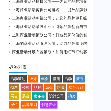
品牌活动体验
上海商业活动拍摄公司——为您的品牌增光
添彩
上海商业活动剪辑公司排名——提升品牌影
响力的幕后推手
上海商业活动剪辑公司：让您的品牌更具吸
引力与传播力
上海商业活动策划企业：引领品牌创新与市
场变革
上海商业活动策划公司：打造品牌价值的智
慧引擎
上海的商业活动管理公司：助力品牌腾飞的
幕后推手
商业活动外场布置策划：如何用细节打动客
户，提升品牌价值
标签列表
活动策划
上海
年会
搭建
活动
策划
创意
公司
品牌
怎么
路演
展台设计
展台
展会
发布会
设计公司
抽奖
展位
品牌策划
创意设计