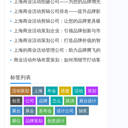
品牌活动体验
上海商业活动拍摄公司——为您的品牌增光
添彩
上海商业活动剪辑公司排名——提升品牌影
响力的幕后推手
上海商业活动剪辑公司：让您的品牌更具吸
引力与传播力
上海商业活动策划企业：引领品牌创新与市
场变革
上海商业活动策划公司：打造品牌价值的智
慧引擎
上海的商业活动管理公司：助力品牌腾飞的
幕后推手
商业活动外场布置策划：如何用细节打动客
户，提升品牌价值
标签列表
活动策划
上海
年会
搭建
活动
策划
创意
公司
品牌
怎么
路演
展台设计
展台
展会
发布会
设计公司
抽奖
展位
品牌策划
创意设计