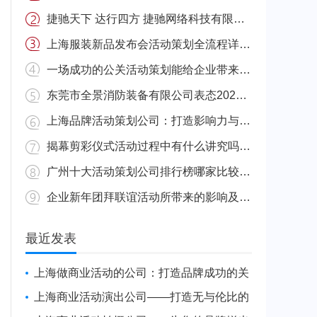
捷驰天下 达行四方 捷驰网络科技有限公司怎么样
上海服装新品发布会活动策划全流程详解 上海服装新品发布会时间
一场成功的公关活动策划能给企业带来哪些收益 公关成功什么意思
东莞市全景消防装备有限公司表态2023第二十届华夏国际消防展 东莞消防公园
上海品牌活动策划公司：打造影响力与创新的完美结合
揭幕剪彩仪式活动过程中有什么讲究吗 剪彩揭牌仪式
广州十大活动策划公司排行榜哪家比较好 广州大型活动策划
企业新年团拜联谊活动所带来的影响及所需费用 公司团体拜年
最近发表
上海做商业活动的公司：打造品牌成功的关
键合作伙伴
上海商业活动演出公司——打造无与伦比的